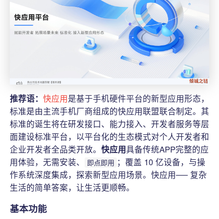
关于网站
关于作者
推荐语：
快应用
是基于手机硬件平台的新型应用形态，
标准是由主流手机厂商组成的快应用联盟联合制定。其
标准的诞生将在研发接口、能力接入、开发者服务等层
面建设标准平台，以平台化的生态模式对个人开发者和
企业开发者全品类开放。
快应用
具备传统APP完整的应
用体验，无需安装、
；覆盖 10 亿设备，与操
即点即用
作系统深度集成，探索新型应用场景。快应用── 复杂
生活的简单答案，让生活更顺畅。
基本功能