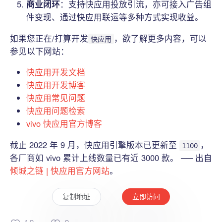
商业闭环
：支持快应用投放引流，亦可接入广告组
件变现、通过快应用联运等多种方式实现收益。
如果您正在/打算开发
，欲了解更多内容，可以
快应用
参见以下网站：
快应用开发文档
快应用开发博客
快应用常见问题
快应用问题检索
vivo 快应用官方博客
截止 2022 年 9 月，快应用引擎版本已更新至
，
1100
各厂商如 vivo 累计上线数量已有近 3000 款。 ── 出自
倾城之链 | 快应用官方网站
。
立即访问
复制地址