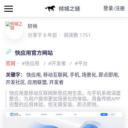
倾城之链
登录
/
注册
倾城之链
轩帅
分享于 8 年前
阅读数 1751
分享新链
快应用官方网站
倾城主题
官网
#快应用
#开发者
#平台
倾城标签
关键字：
快应用, 移动互联网, 手机, 场景化, 即点即用,
开发社区, 应用联盟, 开发者
官方推荐
快应用是移动互联网新型应用生态，与手机系统深度
整合，为用户提供更加场景化的体验。具备传统APP
完整的应用体验，但无需安装、即点即用。
优站推荐
产品公墓