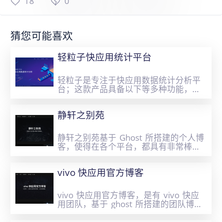
18
0
猜您可能喜欢
轻粒子快应用统计平台
轻粒子是专注于快应用数据统计分析平
台；这款产品具备以下等多种功能，尽
可能精细化的助力开发者产品设计和运
营。 数据监控: 数据采集，精准监控日
静轩之别苑
常数据，通过平台预定义的报表，让您
对您的快应用业务...
静轩之别苑基于 Ghost 所搭建的个人博
客，使得在各个平台，都具有非常棒的
阅读体验；相比与之前使用 Hexo 所搭
建的晚晴幽草轩、Jekyll 所搭建的 天意
vivo 快应用官方博客
人间舫以及使用 Vuepress 所搭建的静
晴...
vivo 快应用官方博客，是有 vivo 快应
用团队，基于 ghost 所搭建的团队博
客，用以承载快应用相关内容分享，如
实战教程、开发技巧、开源组件库、以