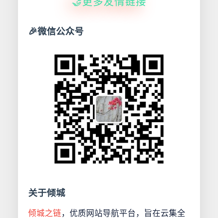
🤝更多友情链接
🎉微信公众号
关于倾城
倾城之链
，优质网站导航平台，旨在云集全